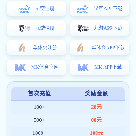
与第三方技术支持商（如推送、云服务）合作时
法律法规要求或监管部门依法调取
五、信息保护措施
平台采用多重防护机制确保九博(中国)体育官方网站服务中您的
数据安全，包括但不限于：
HTTPS 加密传输
权限分级与访问控制
系统审计与异常行为识别
六、用户权利
您拥有以下数据权利：
访问、更正、删除个人信息
申请注销账户或停止使用服务
关闭授权功能如位置服务或通知