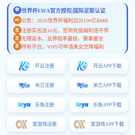
注册信息：如手机号、昵称、头像等基础资料
设备信息：操作系统、浏览器、分辨率、唯一标识等
行为记录：包括访问路径、停留时间、偏好设置等
位置信息：在获得授权后采集
三、信息使用目的
收集到的信息将用于：
为您提供定制化内容与互动体验
保障账号和数据安全
进行数据分析与服务优化
在授权基础上提供通知推送服务
四、第三方共享与信息披露
我们承诺不会随意出售用户信息，仅在以下情况下共享：
经您明确授权的合作服务