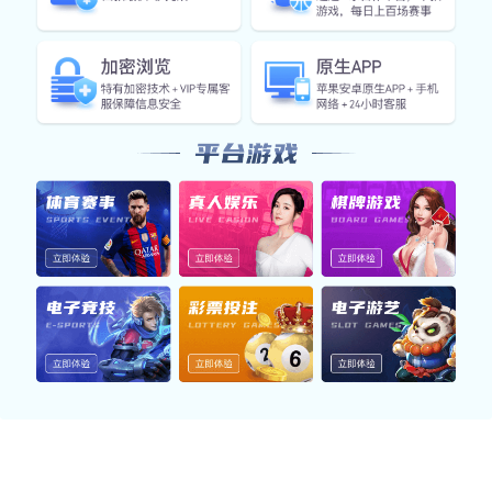
数据层安全
敏感数据进行加密处
理，并通过访问权限控
制强化隐私保护。
功能模块更新 · 分类查看版本
演进
我们从功能角度归纳最近多个版本的主要更新内容，便于你