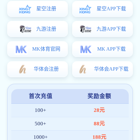
从身份验证到平台架构，九博(中国)体育官方网站构建多层
防线，强化整体安全韧性。
用户层安全
通过设备识别与行为监
控，有效防止账户异常
访问。