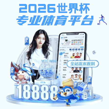
注册入口
极速响应